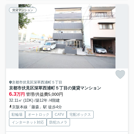
賃貸マンション
京都市伏見区深草西浦町５丁目
京都市伏見区深草西浦町５丁目の賃貸マンション
6.3
万円
管理/共益費5,000円
32.11㎡ (1DK) /築12年 /4階建
京阪本線「藤森」駅 徒歩4分
駐輪場
オートロック
CATV
宅配ボックス
インターネット対応
防犯カメラ