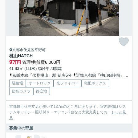
京都市伏見区平野町
桃山HATCH
9
万円
管理/共益費6,000円
41.83㎡ (1LDK) /築4年 /3階建
京阪本線「伏見桃山」駅 徒歩5分
近鉄京都線「桃山御陵前」駅 徒歩6分
駐輪場
オートロック
光ファイバー
宅配ボックス
防犯カメラ
好立地
京都銀行伏見支店が歩いて137mのところにあります。室内設備はシス
テムキッチン・照明付き・エアコン2台など大変充実してお...
もっと見
る
募集中の部屋