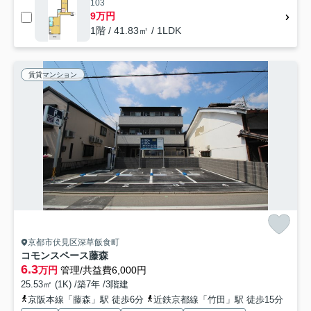
103
9万円
1階 / 41.83㎡ / 1LDK
賃貸マンション
京都市伏見区深草飯食町
コモンスペース藤森
6.3
万円
管理/共益費6,000円
25.53㎡ (1K) /築7年 /3階建
京阪本線「藤森」駅 徒歩6分
近鉄京都線「竹田」駅 徒歩15分