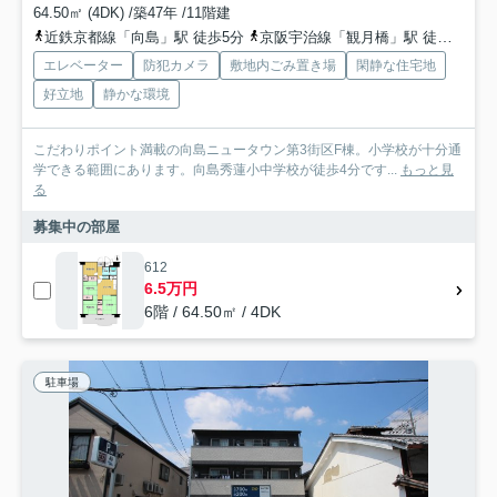
64.50㎡ (4DK) /築47年 /11階建
近鉄京都線「向島」駅 徒歩5分
京阪宇治線「観月橋」駅 徒歩18分
エレベーター
防犯カメラ
敷地内ごみ置き場
閑静な住宅地
好立地
静かな環境
こだわりポイント満載の向島ニュータウン第3街区F棟。小学校が十分通
学できる範囲にあります。向島秀蓮小中学校が徒歩4分です...
もっと見
る
募集中の部屋
612
6.5万円
6階 / 64.50㎡ / 4DK
駐車場