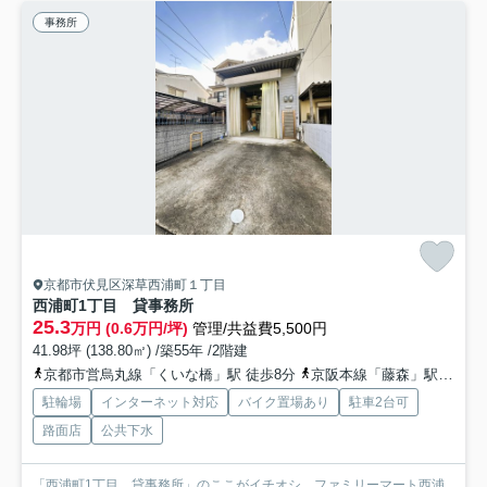
事務所
京都市伏見区深草西浦町１丁目
西浦町1丁目 貸事務所
25.3
万円 (0.6万円/坪)
管理/共益費5,500円
41.98坪 (138.80㎡) /築55年 /2階建
京都市営烏丸線「くいな橋」駅 徒歩8分
京阪本線「藤森」駅 徒歩13分
駐輪場
インターネット対応
バイク置場あり
駐車2台可
路面店
公共下水
「西浦町1丁目 貸事務所」のここがイチオシ。ファミリーマート西浦