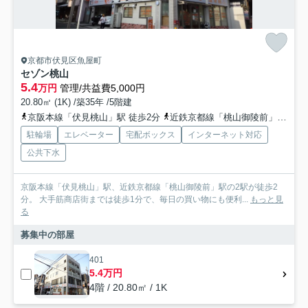
京都市伏見区魚屋町
セゾン桃山
5.4
万円
管理/共益費5,000円
20.80㎡ (1K) /築35年 /5階建
京阪本線「伏見桃山」駅 徒歩2分
近鉄京都線「桃山御陵前」駅 徒歩4分
駐輪場
エレベーター
宅配ボックス
インターネット対応
公共下水
京阪本線「伏見桃山」駅、近鉄京都線「桃山御陵前」駅の2駅が徒歩2
分。 大手筋商店街までは徒歩1分で、毎日の買い物にも便利...
もっと見
る
募集中の部屋
401
5.4万円
4階 / 20.80㎡ / 1K