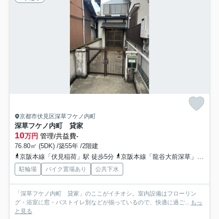
京都市伏見区深草フケノ内町
深草フケノ内町 貸家
10
万円
管理/共益費-
76.80㎡ (5DK) /築55年 /2階建
京阪本線「伏見稲荷」駅 徒歩5分
京阪本線「龍谷大前深草」駅 徒歩7分
駐輪場
バイク置場あり
公共下水
「深草フケノ内町 貸家」のここがイチオシ。室内設備はフローリン
グ・浴室に窓・バストイレ別などが揃っているので、快適に過ご...
もっ
と見る