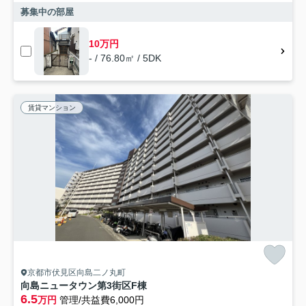
募集中の部屋
10万円
- / 76.80㎡ / 5DK
賃貸マンション
京都市伏見区向島二ノ丸町
向島ニュータウン第3街区F棟
6.5
万円
管理/共益費6,000円