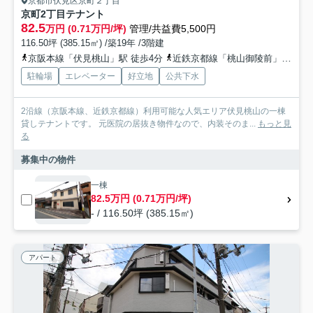
京都市伏見区京町２丁目
京町2丁目テナント
82.5
万円 (0.71万円/坪)
管理/共益費5,500円
116.50坪 (385.15㎡) /築19年 /3階建
京阪本線「伏見桃山」駅 徒歩4分
近鉄京都線「桃山御陵前」駅 徒歩5分
駐輪場
エレベーター
好立地
公共下水
2沿線（京阪本線、近鉄京都線）利用可能な人気エリア伏見桃山の一棟
貸しテナントです。 元医院の居抜き物件なので、内装そのま...
もっと見
る
募集中の物件
一棟
82.5万円 (0.71万円/坪)
- / 116.50坪 (385.15㎡)
アパート