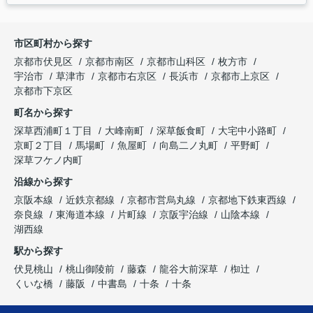
市区町村から探す
京都市伏見区
京都市南区
京都市山科区
枚方市
宇治市
草津市
京都市右京区
長浜市
京都市上京区
京都市下京区
町名から探す
深草西浦町１丁目
大峰南町
深草飯食町
大宅中小路町
京町２丁目
馬場町
魚屋町
向島二ノ丸町
平野町
深草フケノ内町
沿線から探す
京阪本線
近鉄京都線
京都市営烏丸線
京都地下鉄東西線
奈良線
東海道本線
片町線
京阪宇治線
山陰本線
湖西線
駅から探す
伏見桃山
桃山御陵前
藤森
龍谷大前深草
椥辻
くいな橋
藤阪
中書島
十条
十条