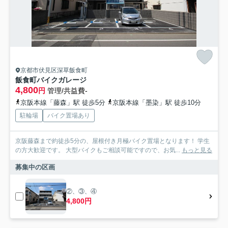
京都市伏見区深草飯食町
飯食町バイクガレージ
4,800
円
管理/共益費-
京阪本線「藤森」駅 徒歩5分
京阪本線「墨染」駅 徒歩10分
駐輪場
バイク置場あり
京阪藤森まで約徒歩5分の、屋根付き月極バイク置場となります！ 学生
の方大歓迎です。 大型バイクもご相談可能ですので、お気...
もっと見る
募集中の区画
②、③、④
4,800円