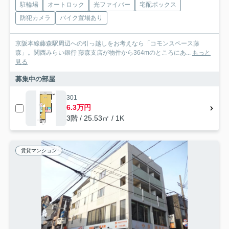
駐輪場
オートロック
光ファイバー
宅配ボックス
防犯カメラ
バイク置場あり
京阪本線藤森駅周辺への引っ越しをお考えなら「コモンスペース藤
森」。関西みらい銀行 藤森支店が物件から364mのところにあ...
もっと
見る
募集中の部屋
301
6.3万円
3階 / 25.53㎡ / 1K
賃貸マンション