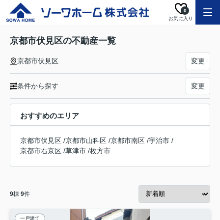
0
お気に入り
京都市伏見区の不動産一覧
京都市伏見区
変更
条件から探す
変更
おすすめのエリア
京都市伏見区
/
京都市山科区
/
京都市南区
/
宇治市
/
京都市右京区
/
草津市
/
枚方市
9
棟
9
件
一戸建て