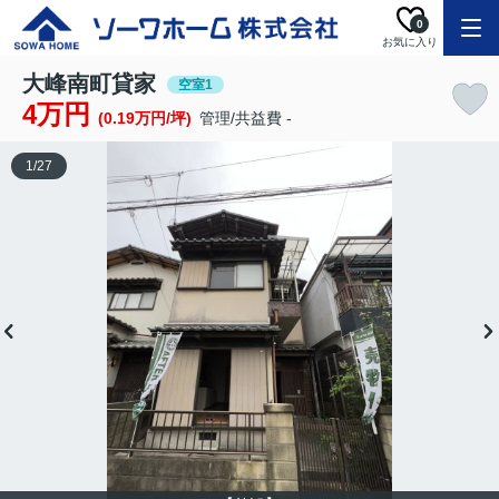
0
お気に入り
大峰南町貸家
空室1
4万円
(0.19万円/坪)
管理/共益費 -
1
/
27