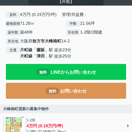
【外観】
4万円 (0.19万円/坪) 管理/共益費 -
賃料
71.28㎡
21.56坪
建物面積
坪数
築48年
1-2階/2階建
築年数
所在階
大阪府
枚方市
大峰南町
14-2
所在地
片町線
「
藤阪
」駅 徒歩23分
交通
片町線
「
津田
」駅 徒歩25分
LINEからお問い合わせ
無料
お問い合わせ
無料
大峰南町貸家の募集中物件
1-2階
4万円 (0.19万円/坪)
1-2階 / 21.56坪(71.28㎡)