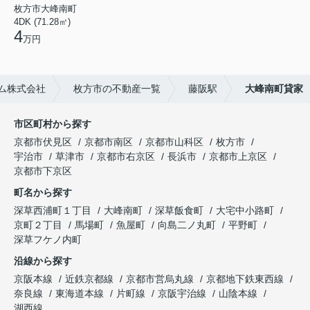
枚方市大峰南町
4DK (71.28㎡)
4
万円
ム株式会社
枚方市の不動産一覧
藤阪駅
大峰南町貸家
市区町村から探す
京都市伏見区
京都市南区
京都市山科区
枚方市
宇治市
草津市
京都市右京区
長浜市
京都市上京区
京都市下京区
町名から探す
深草西浦町１丁目
大峰南町
深草飯食町
大宅中小路町
京町２丁目
馬場町
魚屋町
向島二ノ丸町
平野町
深草フケノ内町
沿線から探す
京阪本線
近鉄京都線
京都市営烏丸線
京都地下鉄東西線
奈良線
東海道本線
片町線
京阪宇治線
山陰本線
湖西線