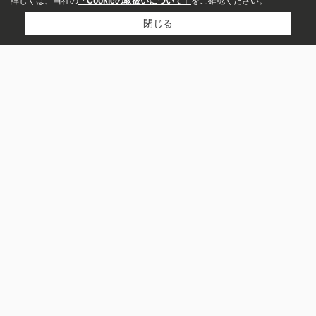
詳しくは、当社の
「Cookieの取扱いについて」
をご確認ください。
閉じる
物件種別
居住用
店舗
市区町村から探す
京都市伏見区
京都市南区
京都市山科区
枚方市
事務所
土地
宇治市
草津市
京都市右京区
長浜市
京都市上京区
京都市下京区
その他事業用
駐車場
町名から探す
深草西浦町１丁目
大峰南町
深草飯食町
大宅中小路町
アパート
京町２丁目
馬場町
魚屋町
向島二ノ丸町
平野町
マンション
深草フケノ内町
沿線から探す
一戸建て
京阪本線
近鉄京都線
京都市営烏丸線
京都地下鉄東西線
奈良線
東海道本線
片町線
京阪宇治線
山陰本線
賃料
湖西線
～
駅から探す