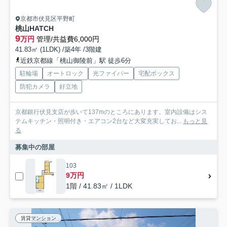
京都市伏見区平野町
桃山HATCH
9
万円
管理/共益費6,000円
41.83㎡ (1LDK) /築4年 /3階建
近鉄京都線「桃山御陵前」駅 徒歩6分
駐輪場
オートロック
光ファイバー
宅配ボックス
防犯カメラ
好立地
京都銀行伏見支店が歩いて137mのところにあります。室内設備はシス
テムキッチン・照明付き・エアコン2台など大変充実してお...
もっと見
る
募集中の部屋
103
9万円
1階 / 41.83㎡ / 1LDK
賃貸マンション