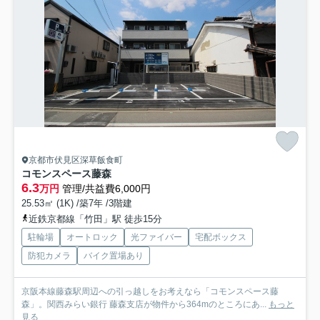
京都市伏見区深草飯食町
コモンスペース藤森
6.3
万円
管理/共益費6,000円
25.53㎡ (1K) /築7年 /3階建
近鉄京都線「竹田」駅 徒歩15分
駐輪場
オートロック
光ファイバー
宅配ボックス
防犯カメラ
バイク置場あり
京阪本線藤森駅周辺への引っ越しをお考えなら「コモンスペース藤
森」。関西みらい銀行 藤森支店が物件から364mのところにあ...
もっと
見る