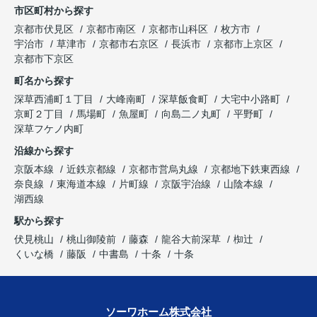
市区町村から探す
京都市伏見区
京都市南区
京都市山科区
枚方市
宇治市
草津市
京都市右京区
長浜市
京都市上京区
京都市下京区
町名から探す
深草西浦町１丁目
大峰南町
深草飯食町
大宅中小路町
京町２丁目
馬場町
魚屋町
向島二ノ丸町
平野町
深草フケノ内町
沿線から探す
京阪本線
近鉄京都線
京都市営烏丸線
京都地下鉄東西線
奈良線
東海道本線
片町線
京阪宇治線
山陰本線
湖西線
駅から探す
伏見桃山
桃山御陵前
藤森
龍谷大前深草
椥辻
くいな橋
藤阪
中書島
十条
十条
ソーワホーム株式会社