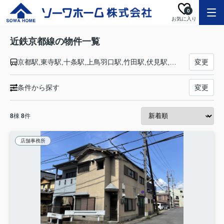
0
お気に入り
近鉄京都線の物件一覧
京都駅,東寺駅,十条駅,上鳥羽口駅,竹田駅,伏見駅,近鉄丹波橋駅,桃山御陵前駅,向島駅,小倉駅,伊勢田駅,大久保駅,久津川駅,寺田駅,富野荘駅,新田辺駅,興戸駅,三山木駅,近鉄宮津駅,狛田駅,新祝園駅,木津川台駅,山田川駅,高の原駅,平城駅,大和西大寺駅
変更
条件から探す
変更
8
棟
8
件
店舗事務所