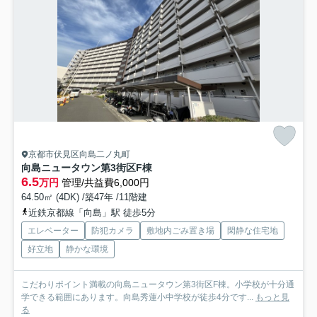
京都市伏見区向島二ノ丸町
向島ニュータウン第3街区F棟
6.5
万円
管理/共益費6,000円
64.50㎡ (4DK) /築47年 /11階建
近鉄京都線「向島」駅 徒歩5分
エレベーター
防犯カメラ
敷地内ごみ置き場
閑静な住宅地
好立地
静かな環境
こだわりポイント満載の向島ニュータウン第3街区F棟。小学校が十分通
学できる範囲にあります。向島秀蓮小中学校が徒歩4分です...
もっと見
る