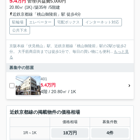
5.4
万円
管理/共益費5,000円
20.80㎡ (1K) /築35年 /5階建
近鉄京都線「桃山御陵前」駅 徒歩4分
駐輪場
エレベーター
宅配ボックス
インターネット対応
公共下水
京阪本線「伏見桃山」駅、近鉄京都線「桃山御陵前」駅の2駅が徒歩2
分。 大手筋商店街までは徒歩1分で、毎日の買い物にも便利...
もっと見
る
募集中の部屋
401
5.4万円
4階 / 20.80㎡ / 1K
近鉄京都線の掲載物件の価格相場
価格相場
募集件数
18万円
4件
1R～1K