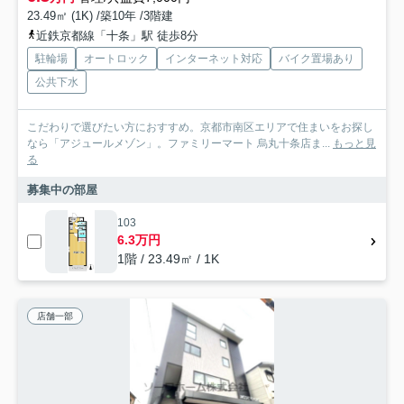
23.49㎡ (1K) /築10年 /3階建
近鉄京都線「十条」駅 徒歩8分
駐輪場
オートロック
インターネット対応
バイク置場あり
公共下水
こだわりで選びたい方におすすめ。京都市南区エリアで住まいをお探し
なら「アジュールメゾン」。ファミリーマート 烏丸十条店ま...
もっと見
る
募集中の部屋
103
6.3万円
1階 / 23.49㎡ / 1K
店舗一部