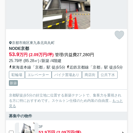
京都市南区東九条北烏丸町
NODE京都
53.9
万円 (2.09万円/坪)
管理/共益費27,280円
25.79坪 (85.28㎡) /新築 /4階建
東海道本線「京都」駅 徒歩5分
近鉄京都線「京都」駅 徒歩5分
駐輪場
エレベーター
バイク置場あり
商店街
公共下水
新築
京都駅徒歩5分の好立地に位置する新築テナントで、集客力を重視され
る方に特におすすめです。スケルトン仕様のため内装の自由度...
もっと
見る
募集中の物件
3F
53.9万円 (2.09万円/坪)