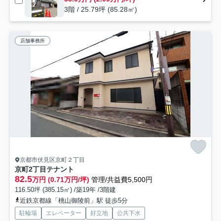
3階 / 25.79坪 (85.28㎡)
店舗事務所
京都市伏見区京町２丁目
京町2丁目テナント
82.5
万円 (0.71万円/坪)
管理/共益費5,500円
116.50坪 (385.15㎡) /築19年 /3階建
近鉄京都線「桃山御陵前」駅 徒歩5分
駐輪場
エレベーター
好立地
公共下水