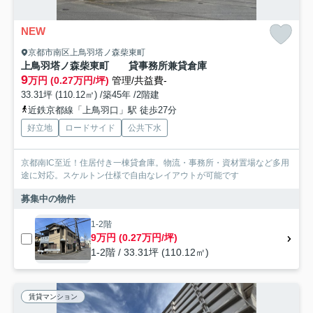
NEW
京都市南区上鳥羽塔ノ森柴東町
上鳥羽塔ノ森柴東町 貸事務所兼貸倉庫
9
万円 (0.27万円/坪)
管理/共益費-
33.31坪 (110.12㎡) /築45年 /2階建
近鉄京都線「上鳥羽口」駅 徒歩27分
好立地
ロードサイド
公共下水
京都南IC至近！住居付き一棟貸倉庫。物流・事務所・資材置場など多用
途に対応。スケルトン仕様で自由なレイアウトが可能です
募集中の物件
1-2階
9万円 (0.27万円/坪)
1-2階 / 33.31坪 (110.12㎡)
賃貸マンション