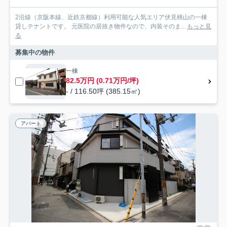
2沿線（京阪本線、近鉄京都線）利用可能な人気エリア伏見桃山の一棟
貸しテナントです。 元医院の居抜き物件なので、内装そのま...
もっと見
る
募集中の物件
一棟
82.5万円 (0.71万円/坪)
- / 116.50坪 (385.15㎡)
アパート