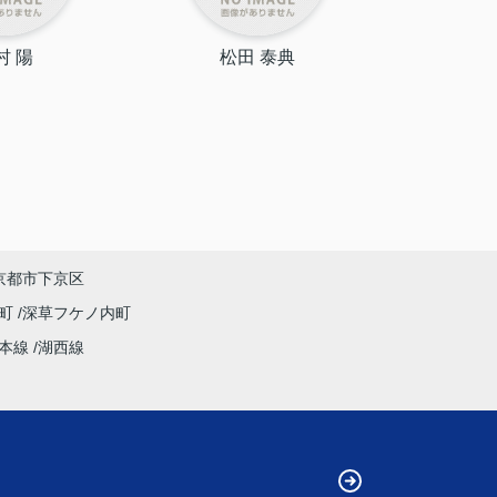
村 陽
松田 泰典
西
京都市下京区
野町
深草フケノ内町
本線
湖西線