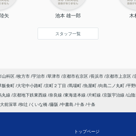
 陸矢
池本 雄一郎
木
スタッフ一覧
市山科区
枚方市
宇治市
草津市
京都市右京区
長浜市
京都市上京区
草飯食町
大宅中小路町
京町２丁目
馬場町
魚屋町
向島二ノ丸町
平
烏丸線
京都地下鉄東西線
奈良線
東海道本線
片町線
京阪宇治線
山陰
大前深草
椥辻
くいな橋
藤阪
中書島
十条
十条
トップページ