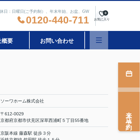
 定休日：日曜日(ご予約制）、年末年始、お盆、GW
0
0120-440-711
お気に入り
社概要
お問い合わせ
ソーワホーム株式会社
来店予約
〒612-0029
京都府京都市伏見区深草西浦町５丁目55番地
京阪本線 藤森駅 徒歩３分
近鉄京都線 竹田駅 徒歩１５分