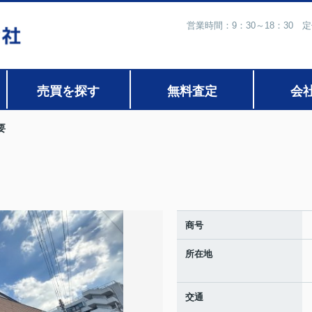
営業時間：9：30～18：30
売買を探す
無料査定
会
要
商号
所在地
交通