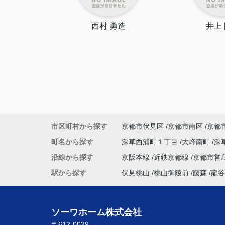
綺月
西村 勇造
井上
市区町村から探す
京都市伏見区
京都市南区
京都
町名から探す
深草西浦町１丁目
大峰南町
深
沿線から探す
京阪本線
近鉄京都線
京都市営
駅から探す
伏見桃山
桃山御陵前
藤森
龍谷
ソーワホーム株式会社
〒612-0029