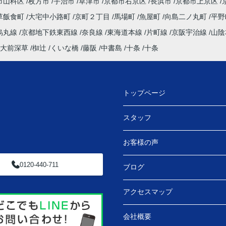
市山科区
枚方市
宇治市
草津市
京都市右京区
長浜市
京都市上京区
草飯食町
大宅中小路町
京町２丁目
馬場町
魚屋町
向島二ノ丸町
平
烏丸線
京都地下鉄東西線
奈良線
東海道本線
片町線
京阪宇治線
山陰
大前深草
椥辻
くいな橋
藤阪
中書島
十条
十条
トップページ
スタッフ
お客様の声
0120-440-711
ブログ
アクセスマップ
会社概要