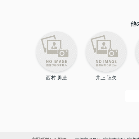
他
西村 勇造
井上 陸矢