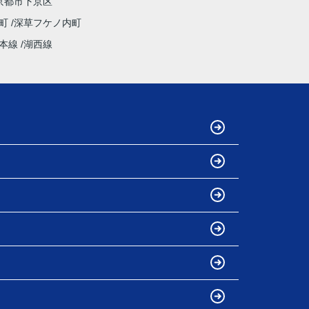
京都市下京区
野町
深草フケノ内町
本線
湖西線