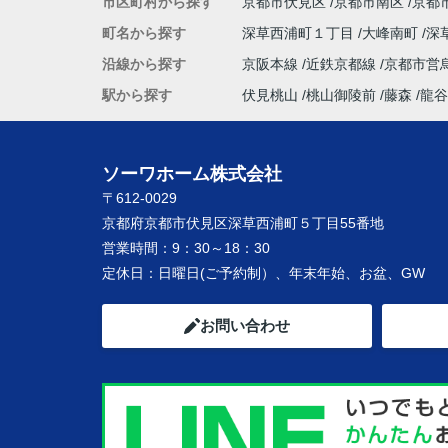
市区町村から探す
京都市伏見区
京都市南区
京都
町名から探す
深草西浦町１丁目
大峰南町
深
沿線から探す
京阪本線
近鉄京都線
京都市営
駅から探す
伏見桃山
桃山御陵前
藤森
龍谷
ソーワホーム株式会社
〒612-0029
京都府京都市伏見区深草西浦町５丁目55番地
営業時間：
9：30～18：30
定休日：
日曜日(ご予約制）、年末年始、お盆、GW
お問い合わせ