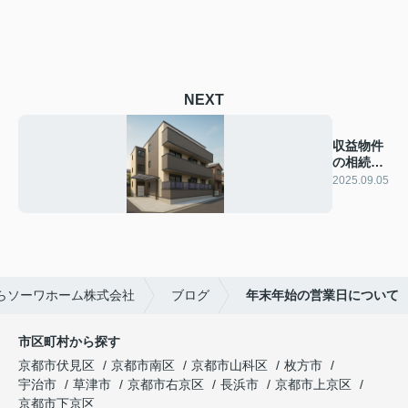
NEXT
収益物件
の相続対
策につい
2025.09.05
て
らソーワホーム株式会社
ブログ
年末年始の営業日について
市区町村から探す
京都市伏見区
京都市南区
京都市山科区
枚方市
宇治市
草津市
京都市右京区
長浜市
京都市上京区
京都市下京区