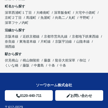
町名から探す
深草西浦町１丁目
大峰南町
深草飯食町
大宅中小路町
京町２丁目
馬場町
魚屋町
向島二ノ丸町
平野町
深草フケノ内町
沿線から探す
京阪本線
近鉄京都線
京都市営烏丸線
京都地下鉄東西線
奈良線
東海道本線
片町線
京阪宇治線
山陰本線
湖西線
駅から探す
伏見桃山
桃山御陵前
藤森
龍谷大前深草
椥辻
くいな橋
藤阪
中書島
十条
十条
ソーワホーム株式会社
0120-440-711
お問い合わせ
〒612-0029