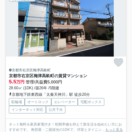
京都市右京区梅津高畝町
京都市右京区梅津高畝町の賃貸マンション
5.5
万円
管理/共益費5,000円
28.60㎡ (1DK) /築26年 /5階建
京都地下鉄東西線「太秦天神川」駅 徒歩20分
駐輪場
オートロック
エレベーター
宅配ボックス
インターネット対応
公共下水
ネット無料＆家具家電付き！初期準備を抑えて新生活を始めたい方にお
すすめです。 角部屋・二面採光の1DKで、洋室とダイニン...
もっと見る