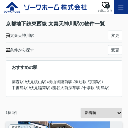
0
お気に入り
京都地下鉄東西線 太秦天神川駅の物件一覧
太秦天神川駅
変更
条件から探す
変更
おすすめの駅
藤森駅
/
伏見桃山駅
/
桃山御陵前駅
/
椥辻駅
/
京都駅
/
中書島駅
/
伏見稲荷駅
/
龍谷大前深草駅
/
十条駅
/
向島駅
1
棟
1
件
賃貸マンション