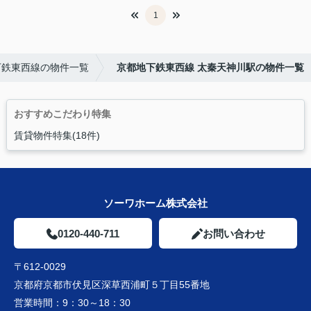
1
下鉄東西線の物件一覧
京都地下鉄東西線 太秦天神川駅の物件一覧
おすすめこだわり特集
賃貸物件特集(18件)
ソーワホーム株式会社
0120-440-711
お問い合わせ
〒612-0029
京都府京都市伏見区深草西浦町５丁目55番地
営業時間：
9：30～18：30