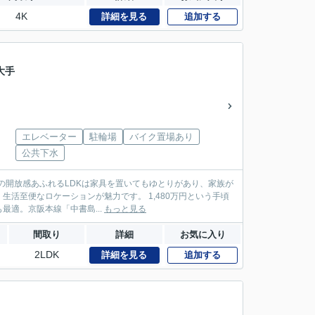
4K
詳細を見る
追加する
大手
エレベーター
駐輪場
バイク置場あり
公共下水
帖の開放感あふれるLDKは家具を置いてもゆとりがあり、家族が
ションが魅力です。 1,480万円という手頃
適。京阪本線「中書島...
もっと見る
間取り
詳細
お気に入り
2LDK
詳細を見る
追加する