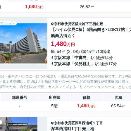
1,680
26.82㎡
万円
マンション
京都市伏見区
横大路下三栖山殿
【ハイム伏見C棟】5階南向き×LDK17帖！
筋商店街近く
1,480
万円
65.54㎡ (2LDK) /築45年 /10階建
京阪本線
「
中書島
」駅 徒歩14分
京阪本線
「
伏見桃山
」駅 徒歩17分
部分・南向きバルコニーにつき陽当り・通風良好な65.54平米のお部屋です。約17
と集まる空間に。周辺は大手筋商店街やスーパーなどの商業施設が徒歩圏内に揃う、生活至便なロケー
格帯のため、自分好みの空間にカスタマイズする「リノベーションベース」としても最
部屋番号
所在階
価格
面積
1,480
-
5階
65.54㎡
万円
京都市伏見区
深草西浦町１丁目
深草西浦町1丁目売土地