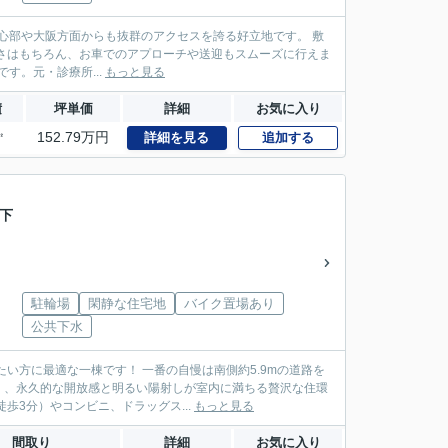
心部や大阪方面からも抜群のアクセスを誇る好立地です。 敷
性の高さはもちろん、お車でのアプローチや送迎もスムーズに行えま
す。元・診療所...
もっと見る
積
坪単価
詳細
お気に入り
㎡
152.79万円
詳細を見る
追加する
地下
駐輪場
閑静な住宅地
バイク置場あり
公共下水
い方に最適な一棟です！ 一番の自慢は南側約5.9mの道路を
く、永久的な開放感と明るい陽射しが室内に満ちる贅沢な住環
ムーズです。 また、業務スーパー（徒歩3分）やコンビニ、ドラッグス...
もっと見る
間取り
詳細
お気に入り