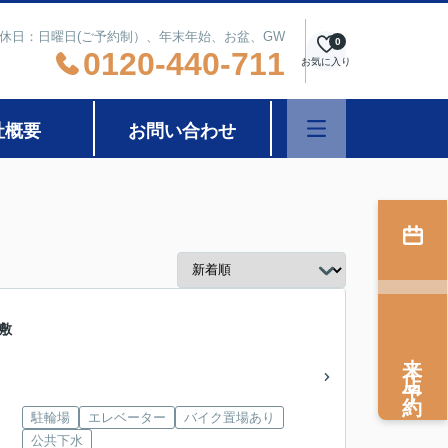
 定休日：日曜日(ご予約制）、年末年始、お盆、GW
0
0120-440-711
お気に入り
社概要
お問い合わせ
敷
来店予約
駐輪場
エレベーター
バイク置場あり
公共下水