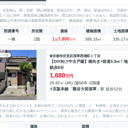
「伏見桃山」駅・近鉄「桃山御陵前」駅徒歩4分、JR「桃山」駅徒歩8分と、京都中
広々101.38坪。前面道路は幅員約6.0m・間口約10.5mとゆとりがあり、視認
す。 建物は平成19年築の新耐震基準適合物件で、建築確認・検査済証も揃っており安心で
部屋番号
所在階
価格
建物面積
土地面
1
7,800
一棟
1階
385.15㎡
335.17
億
万円
一戸建
京都市伏見区
深草西浦町１丁目
【DIY向け中古戸建】南向き×前道5.9m！
鉄歩8分
1,680
万円
26.82㎡ (4K) /築56年 /2階建
京阪本線
「
龍谷大前深草
」駅 徒歩12分
件おすすめコメント】 京都の街中で「のびのびした環境」と「利便性」を両立させた
で目の前に広がる公園のロケーション。将来も陽当たりや眺望が遮られる心配がな
境です。段差のない平坦地で、お車の出し入れもス
価格
面積