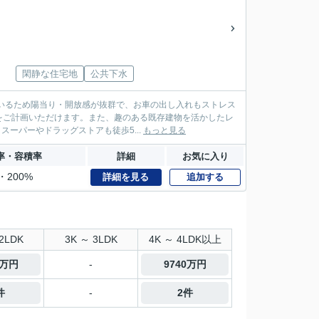
閑静な住宅地
公共下水
ているため陽当り・開放感が抜群で、お車の出し入れもストレス
をご計画いただけます。また、趣のある既存建物を活かしたレ
下鉄「くいな橋」駅徒歩8分、スーパーやドラッグストアも徒歩5...
もっと見る
率・容積率
詳細
お気に入り
・200%
詳細を見る
追加する
2LDK
3K ～ 3LDK
4K ～ 4LDK以上
0万円
-
9740万円
件
-
2件