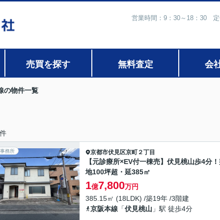
営業時間：9：30～18：30
売買を探す
無料査定
会
線の物件一覧
件
事務所
京都市伏見区
京町２丁目
【元診療所×EV付一棟売】伏見桃山歩4分！
地100坪超・延385㎡
1
7,800
億
万円
385.15㎡ (18LDK) /築19年 /3階建
京阪本線
「
伏見桃山
」駅 徒歩4分