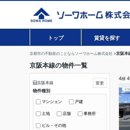
トップ
賃貸を探す
京阪本
京都市の不動産のことならソーワホーム株式会社
京阪本線の物件一覧
4
4
棟
京阪本線
変更
店舗
物件種別
マンション
戸建
土地
店舗
事務所
ビル・その他