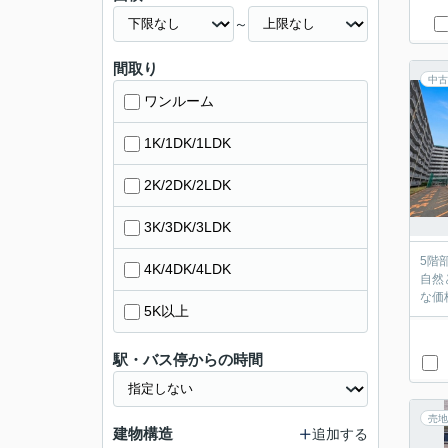
～
間取り
中古
ワンルーム
1K/1DK/1LDK
2K/2DK/2LDK
3K/3DK/3LDK
5階
4K/4DK/4LDK
自然
な価
5K以上
駅・バス停からの時間
売地
建物構造
追加する