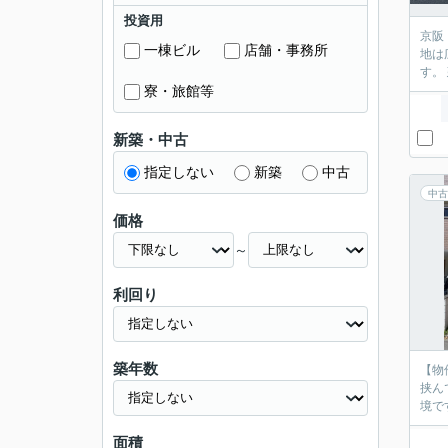
投資用
京阪
一棟ビル
店舗・事務所
地は
寮・旅館等
新築・中古
指定しない
新築
中古
中古
価格
～
利回り
築年数
【物
挟ん
面積