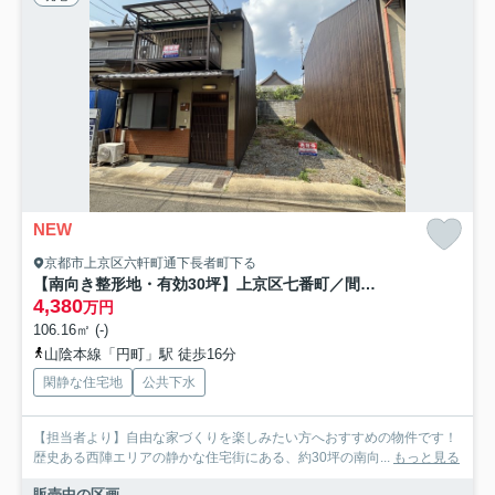
NEW
京都市上京区六軒町通下長者町下る
【南向き整形地・有効30坪】上京区七番町／間口8.72m・条件なし
4,380
万円
106.16㎡ (-)
山陰本線「円町」駅 徒歩16分
閑静な住宅地
公共下水
【担当者より】自由な家づくりを楽しみたい方へおすすめの物件です！
歴史ある西陣エリアの静かな住宅街にある、約30坪の南向...
もっと見る
販売中の区画