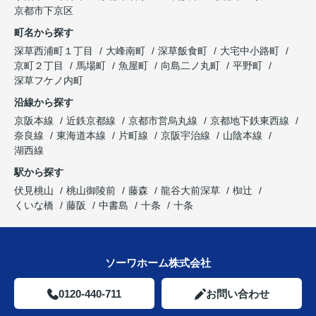
京都市下京区
町名から探す
深草西浦町１丁目
大峰南町
深草飯食町
大宅中小路町
京町２丁目
馬場町
魚屋町
向島二ノ丸町
平野町
深草フケノ内町
沿線から探す
京阪本線
近鉄京都線
京都市営烏丸線
京都地下鉄東西線
奈良線
東海道本線
片町線
京阪宇治線
山陰本線
湖西線
駅から探す
伏見桃山
桃山御陵前
藤森
龍谷大前深草
椥辻
くいな橋
藤阪
中書島
十条
十条
ソーワホーム株式会社
0120-440-711
お問い合わせ