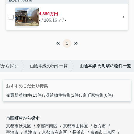
4,380万円
- / 106.16㎡ / -
1
駅から探す
山陰本線の物件一覧
山陰本線 円町駅の物件一覧
おすすめこだわり特集
売買新着物件(13件)
収益物件特集(2件)
京町家特集(0件)
市区町村から探す
京都市伏見区
京都市南区
京都市山科区
枚方市
宇治市
草津市
京都市右京区
長浜市
京都市上京区