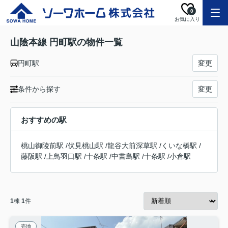
0
お気に入り
山陰本線 円町駅の物件一覧
円町駅
変更
条件から探す
変更
おすすめの駅
桃山御陵前駅
/
伏見桃山駅
/
龍谷大前深草駅
/
くいな橋駅
/
藤阪駅
/
上鳥羽口駅
/
十条駅
/
中書島駅
/
十条駅
/
小倉駅
1
棟
1
件
売地